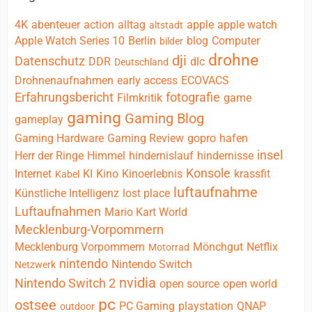
4K
abenteuer
action
alltag
apple
apple watch
altstadt
Apple Watch Series 10
Berlin
blog
Computer
bilder
drohne
dji
Datenschutz
DDR
dlc
Deutschland
Drohnenaufnahmen
early access
ECOVACS
Erfahrungsbericht
fotografie
Filmkritik
game
gaming
Gaming Blog
gameplay
Gaming Hardware
Gaming Review
gopro
hafen
insel
Herr der Ringe
Himmel
hindernislauf
hindernisse
Konsole
Internet
KI
Kino
Kinoerlebnis
krassfit
Kabel
luftaufnahme
Künstliche Intelligenz
lost place
Luftaufnahmen
Mario Kart World
Mecklenburg-Vorpommern
Mecklenburg Vorpommern
Mönchgut
Netflix
Motorrad
nintendo
Nintendo Switch
Netzwerk
nvidia
Nintendo Switch 2
open source
open world
pc
ostsee
PC Gaming
playstation
QNAP
outdoor