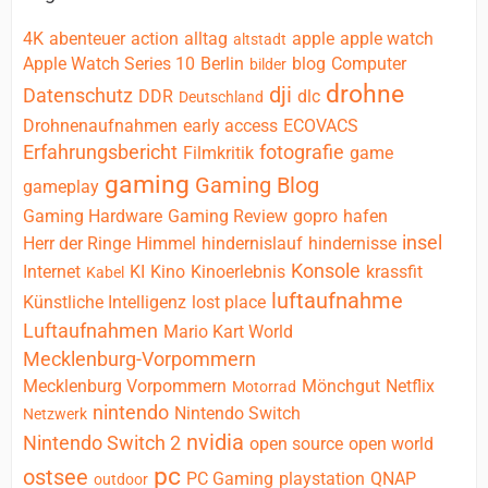
4K
abenteuer
action
alltag
apple
apple watch
altstadt
Apple Watch Series 10
Berlin
blog
Computer
bilder
drohne
dji
Datenschutz
DDR
dlc
Deutschland
Drohnenaufnahmen
early access
ECOVACS
Erfahrungsbericht
fotografie
Filmkritik
game
gaming
Gaming Blog
gameplay
Gaming Hardware
Gaming Review
gopro
hafen
insel
Herr der Ringe
Himmel
hindernislauf
hindernisse
Konsole
Internet
KI
Kino
Kinoerlebnis
krassfit
Kabel
luftaufnahme
Künstliche Intelligenz
lost place
Luftaufnahmen
Mario Kart World
Mecklenburg-Vorpommern
Mecklenburg Vorpommern
Mönchgut
Netflix
Motorrad
nintendo
Nintendo Switch
Netzwerk
nvidia
Nintendo Switch 2
open source
open world
pc
ostsee
PC Gaming
playstation
QNAP
outdoor