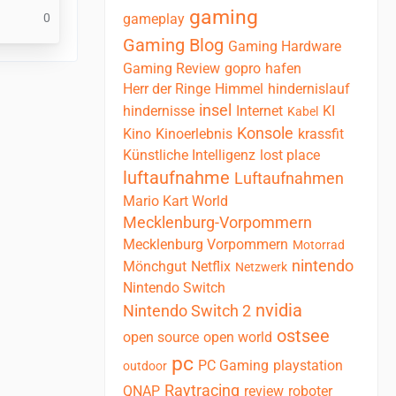
gaming
0
gameplay
Gaming Blog
Gaming Hardware
Gaming Review
gopro
hafen
Herr der Ringe
Himmel
hindernislauf
insel
hindernisse
Internet
KI
Kabel
Konsole
Kino
Kinoerlebnis
krassfit
Künstliche Intelligenz
lost place
luftaufnahme
Luftaufnahmen
Mario Kart World
Mecklenburg-Vorpommern
Mecklenburg Vorpommern
Motorrad
nintendo
Mönchgut
Netflix
Netzwerk
Nintendo Switch
nvidia
Nintendo Switch 2
ostsee
open source
open world
pc
PC Gaming
playstation
outdoor
Raytracing
QNAP
review
roboter