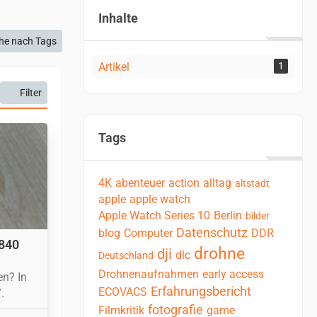
Inhalte
he nach Tags
Artikel
1
Filter
Tags
4K
abenteuer
action
alltag
altstadt
apple
apple watch
Apple Watch Series 10
Berlin
bilder
Datenschutz
blog
Computer
DDR
 840
drohne
dji
dlc
Deutschland
Drohnenaufnahmen
early access
en? In
Erfahrungsbericht
ECOVACS
.
fotografie
Filmkritik
game