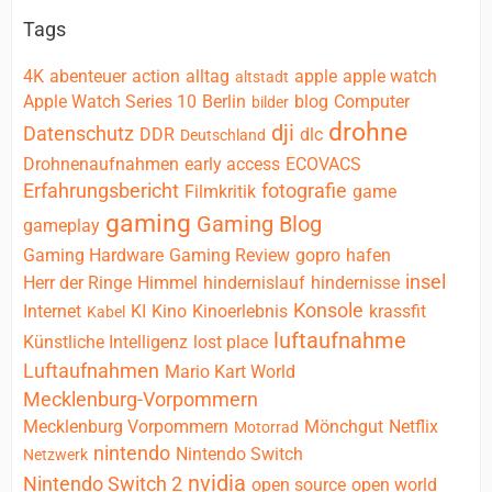
Tags
4K
abenteuer
action
alltag
apple
apple watch
altstadt
Apple Watch Series 10
Berlin
blog
Computer
bilder
drohne
dji
Datenschutz
DDR
dlc
Deutschland
Drohnenaufnahmen
early access
ECOVACS
Erfahrungsbericht
fotografie
Filmkritik
game
gaming
Gaming Blog
gameplay
Gaming Hardware
Gaming Review
gopro
hafen
insel
Herr der Ringe
Himmel
hindernislauf
hindernisse
Konsole
Internet
KI
Kino
Kinoerlebnis
krassfit
Kabel
luftaufnahme
Künstliche Intelligenz
lost place
Luftaufnahmen
Mario Kart World
Mecklenburg-Vorpommern
Mecklenburg Vorpommern
Mönchgut
Netflix
Motorrad
nintendo
Nintendo Switch
Netzwerk
nvidia
Nintendo Switch 2
open source
open world