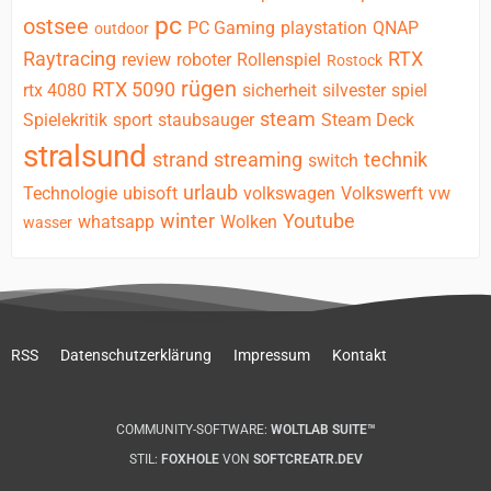
pc
ostsee
PC Gaming
playstation
QNAP
outdoor
Raytracing
RTX
review
roboter
Rollenspiel
Rostock
rügen
RTX 5090
rtx 4080
sicherheit
silvester
spiel
steam
Spielekritik
sport
staubsauger
Steam Deck
stralsund
strand
streaming
technik
switch
urlaub
Technologie
ubisoft
volkswagen
Volkswerft
vw
winter
Youtube
whatsapp
Wolken
wasser
RSS
Datenschutzerklärung
Impressum
Kontakt
COMMUNITY-SOFTWARE:
WOLTLAB SUITE™
STIL:
FOXHOLE
VON
SOFTCREATR.DEV