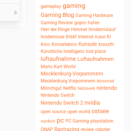
gaming
gameplay
0
Gaming Blog
Gaming Hardware
Gaming Review
gopro
hafen
Herr der Ringe
Himmel
hindernislauf
insel
hindernisse
Internet
KI
Kabel
Konsole
Kino
Kinoerlebnis
krassfit
Künstliche Intelligenz
lost place
luftaufnahme
Luftaufnahmen
Mario Kart World
Mecklenburg-Vorpommern
Mecklenburg Vorpommern
Motorrad
nintendo
Mönchgut
Netflix
Netzwerk
Nintendo Switch
nvidia
Nintendo Switch 2
ostsee
open source
open world
pc
PC Gaming
playstation
outdoor
Raytracing
QNAP
review
roboter