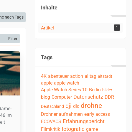
Inhalte
he nach Tags
Artikel
1
Filter
Tags
4K
abenteuer
action
alltag
altstadt
apple
apple watch
Apple Watch Series 10
Berlin
bilder
Datenschutz
blog
Computer
DDR
drohne
dji
dlc
Deutschland
 Game-
Drohnenaufnahmen
early access
 46 im
Erfahrungsbericht
ECOVACS
eit
fotografie
Filmkritik
game