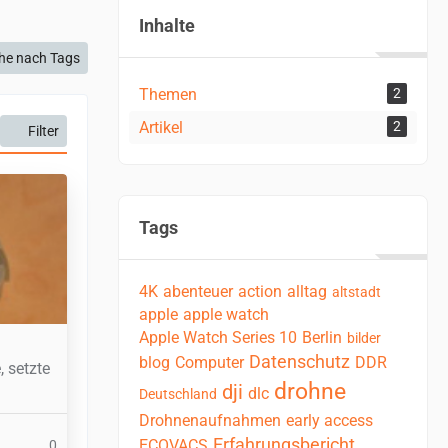
Inhalte
he nach Tags
Themen
2
Artikel
2
Filter
Tags
4K
abenteuer
action
alltag
altstadt
apple
apple watch
Apple Watch Series 10
Berlin
bilder
Datenschutz
blog
Computer
DDR
 setzte
drohne
dji
dlc
Deutschland
Drohnenaufnahmen
early access
Erfahrungsbericht
ECOVACS
0