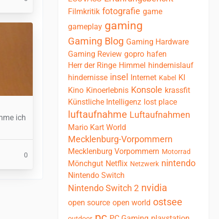
fotografie
Filmkritik
game
gaming
gameplay
Gaming Blog
Gaming Hardware
Gaming Review
gopro
hafen
Herr der Ringe
Himmel
hindernislauf
insel
hindernisse
Internet
KI
Kabel
Konsole
Kino
Kinoerlebnis
krassfit
Künstliche Intelligenz
lost place
luftaufnahme
Luftaufnahmen
omme ich
Mario Kart World
Mecklenburg-Vorpommern
Mecklenburg Vorpommern
Motorrad
0
nintendo
Mönchgut
Netflix
Netzwerk
Nintendo Switch
nvidia
Nintendo Switch 2
ostsee
open source
open world
pc
PC Gaming
playstation
outdoor