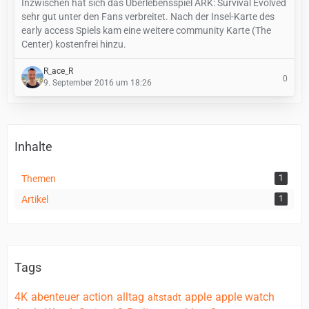
Inzwischen hat sich das Überlebensspiel ARK: Survival Evolved
sehr gut unter den Fans verbreitet. Nach der Insel-Karte des
early access Spiels kam eine weitere community Karte (The
Center) kostenfrei hinzu.
R_ace_R
0
9. September 2016 um 18:26
Inhalte
Themen
1
Artikel
1
Tags
4K
abenteuer
action
alltag
apple
apple watch
altstadt