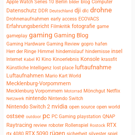
Apple Watch Series 10
Berlin
blog
Computer
bilder
drohne
dji
Datenschutz
DDR
dlc
Deutschland
Drohnenaufnahmen
early access
ECOVACS
Erfahrungsbericht
fotografie
Filmkritik
game
gaming
Gaming Blog
gameplay
Gaming Hardware
Gaming Review
gopro
hafen
insel
Herr der Ringe
Himmel
hindernislauf
hindernisse
Konsole
Internet
KI
Kino
Kinoerlebnis
krassfit
Kabel
luftaufnahme
Künstliche Intelligenz
lost place
Luftaufnahmen
Mario Kart World
Mecklenburg-Vorpommern
Mecklenburg Vorpommern
Mönchgut
Netflix
Motorrad
nintendo
Nintendo Switch
Netzwerk
nvidia
Nintendo Switch 2
open source
open world
pc
ostsee
PC Gaming
playstation
QNAP
outdoor
Raytracing
RTX
review
roboter
Rollenspiel
Rostock
rügen
RTX 5090
rtx 4080
sicherheit
silvester
spiel