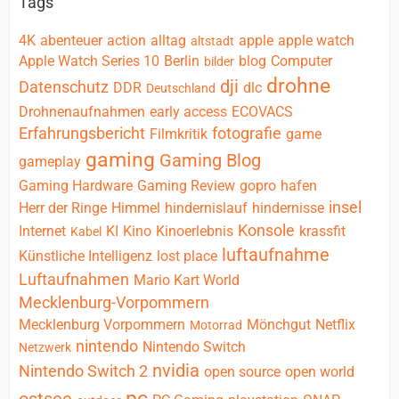
Tags
4K
abenteuer
action
alltag
apple
apple watch
altstadt
Apple Watch Series 10
Berlin
blog
Computer
bilder
drohne
dji
Datenschutz
DDR
dlc
Deutschland
Drohnenaufnahmen
early access
ECOVACS
Erfahrungsbericht
fotografie
Filmkritik
game
gaming
Gaming Blog
gameplay
Gaming Hardware
Gaming Review
gopro
hafen
insel
Herr der Ringe
Himmel
hindernislauf
hindernisse
Konsole
Internet
KI
Kino
Kinoerlebnis
krassfit
Kabel
luftaufnahme
Künstliche Intelligenz
lost place
Luftaufnahmen
Mario Kart World
Mecklenburg-Vorpommern
Mecklenburg Vorpommern
Mönchgut
Netflix
Motorrad
nintendo
Nintendo Switch
Netzwerk
nvidia
Nintendo Switch 2
open source
open world
pc