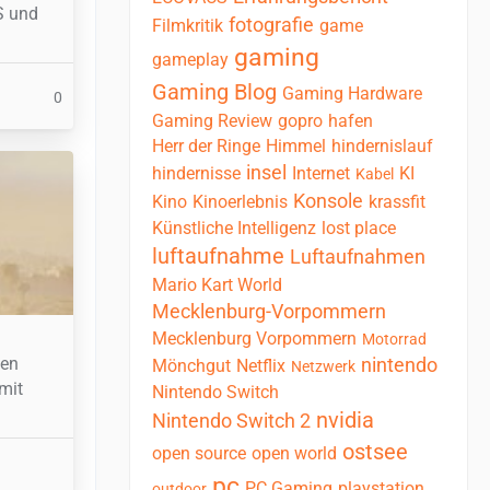
S und
fotografie
Filmkritik
game
gaming
gameplay
Gaming Blog
Gaming Hardware
0
Gaming Review
gopro
hafen
Herr der Ringe
Himmel
hindernislauf
insel
hindernisse
Internet
KI
Kabel
Konsole
Kino
Kinoerlebnis
krassfit
Künstliche Intelligenz
lost place
luftaufnahme
Luftaufnahmen
Mario Kart World
Mecklenburg-Vorpommern
Mecklenburg Vorpommern
Motorrad
ten
nintendo
Mönchgut
Netflix
Netzwerk
mit
Nintendo Switch
nvidia
Nintendo Switch 2
ostsee
open source
open world
pc
PC Gaming
playstation
outdoor