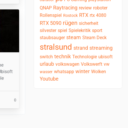
Raytracing
QNAP
review
roboter
RTX
Rollenspiel
rtx 4080
Rostock
rügen
RTX 5090
sicherheit
silvester
spiel
Spielekritik
sport
steam
staubsauger
Steam Deck
stralsund
strand
streaming
technik
switch
Technologie
ubisoft
urlaub
volkswagen
Volkswerft
vw
ne
winter
Ubisoft
whatsapp
Wolken
wasser
le
Youtube
0