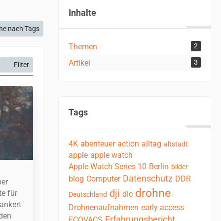
Inhalte
he nach Tags
Themen
2
Artikel
3
Filter
Tags
4K
abenteuer
action
alltag
altstadt
apple
apple watch
Apple Watch Series 10
Berlin
bilder
Datenschutz
blog
Computer
DDR
ber
drohne
dji
e für
dlc
Deutschland
ankert
Drohnenaufnahmen
early access
 den
Erfahrungsbericht
ECOVACS