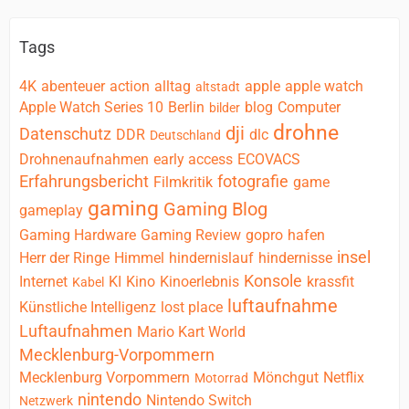
Tags
4K
abenteuer
action
alltag
apple
apple watch
altstadt
Apple Watch Series 10
Berlin
blog
Computer
bilder
drohne
dji
Datenschutz
DDR
dlc
Deutschland
Drohnenaufnahmen
early access
ECOVACS
Erfahrungsbericht
fotografie
Filmkritik
game
gaming
Gaming Blog
gameplay
Gaming Hardware
Gaming Review
gopro
hafen
insel
Herr der Ringe
Himmel
hindernislauf
hindernisse
Konsole
Internet
KI
Kino
Kinoerlebnis
krassfit
Kabel
luftaufnahme
Künstliche Intelligenz
lost place
Luftaufnahmen
Mario Kart World
Mecklenburg-Vorpommern
Mecklenburg Vorpommern
Mönchgut
Netflix
Motorrad
nintendo
Nintendo Switch
Netzwerk