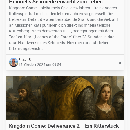
Heinrichs Schmiede erwacht zum Leben
Kingdom Come II bleibt mein Spiel des Jahres – kein anderes
Rollenspiel hat mich in den letzten Jahren so gefesselt. Die
Liebe zum Detail, die atemberaubende Grafik und die Vielzahl
an Missionen katapultieren dich direkt ins mittelalterliche
Kuttenberg. Nach dem ersten DLC „Begegnungen mit dem
Tod“ entführt „Legacy of the Forge“ über 23 Stunden in das
raue Handwerk eines Schmieds. Hier mein ausführlicher
Erfahrungsbericht.
R_ace_R
0
15. Oktober 2025 um 09:54
Kingdom Come: Deliverance 2 – Ein Ritterstück