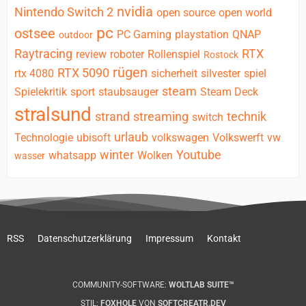
nvidia
Nintendo Switch 2
open source
open world
pc
ostsee
PC Gaming
playstation
QNAP
outdoor
Raytracing
RTX
review
roboter
Rollenspiel
Rostock
rügen
RTX 5090
rtx 4080
sicherheit
silvester
spiel
steam
Spielekritik
sport
staubsauger
Steam Deck
stralsund
strand
streaming
technik
switch
urlaub
Technologie
ubisoft
volkswagen
Volkswerft
vw
winter
Youtube
whatsapp
Wolken
wasser
RSS
Datenschutzerklärung
Impressum
Kontakt
COMMUNITY-SOFTWARE:
WOLTLAB SUITE™
STIL:
FOXHOLE
VON
SOFTCREATR.DEV