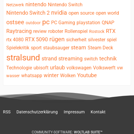
nintendo
Nintendo Switch
Netzwerk
nvidia
Nintendo Switch 2
open source
open world
pc
ostsee
PC Gaming
playstation
QNAP
outdoor
Raytracing
RTX
review
roboter
Rollenspiel
Rostock
rügen
RTX 5090
rtx 4080
sicherheit
silvester
spiel
steam
Spielekritik
sport
staubsauger
Steam Deck
stralsund
strand
streaming
technik
switch
urlaub
Technologie
ubisoft
volkswagen
Volkswerft
vw
winter
Youtube
whatsapp
Wolken
wasser
RSS
Datenschutzerklärung
Impressum
Kontakt
COMMUNITY-SOFTWARE:
WOLTLAB SUITE™