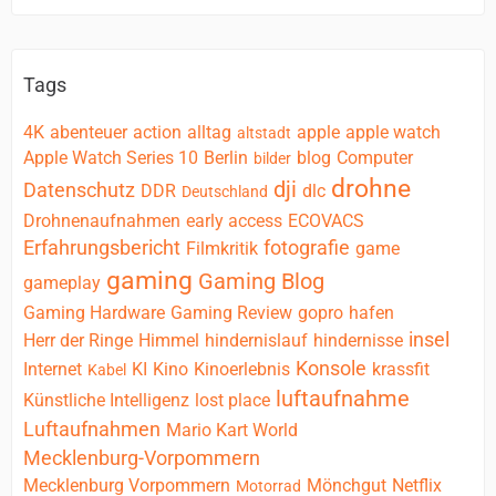
Tags
4K
abenteuer
action
alltag
apple
apple watch
altstadt
Apple Watch Series 10
Berlin
blog
Computer
bilder
drohne
dji
Datenschutz
DDR
dlc
Deutschland
Drohnenaufnahmen
early access
ECOVACS
Erfahrungsbericht
fotografie
Filmkritik
game
gaming
Gaming Blog
gameplay
Gaming Hardware
Gaming Review
gopro
hafen
insel
Herr der Ringe
Himmel
hindernislauf
hindernisse
Konsole
Internet
KI
Kino
Kinoerlebnis
krassfit
Kabel
luftaufnahme
Künstliche Intelligenz
lost place
Luftaufnahmen
Mario Kart World
Mecklenburg-Vorpommern
Mecklenburg Vorpommern
Mönchgut
Netflix
Motorrad