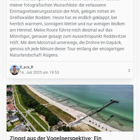
meiner fotografischen Wunschliste: die verlassene
Entmagnetisierungsstation der NVA, gelegen mitten im
Greifswalder Bodden. Heute hat es endlich geklappt, bei
herrlich warmem, sonnigem Wetter und nur wenigen Wolken
am Himmel. Meine Route führte mich diesmal auf das
Mönchgut, genauer gesagt zum Aussichtspunkt Reddevitzer
Höft. Mit dem Motorrad unterwegs, die Drohne im Gepäck,
genoss ich jede Minute dieser Tour entlang der einzigartigen
Naturlandschaft Rügens.
R_ace_R
2
16. Juli 2025 um 19:53
Zingst aus der Vogelperspektive: Ein